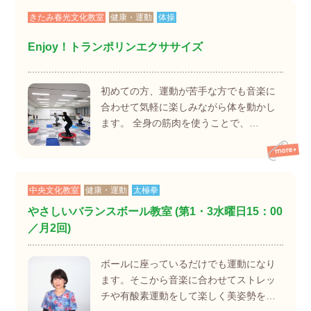
きたみ春光文化教室
健康・運動
体操
Enjoy！トランポリンエクササイズ
初めての方、運動が苦手な方でも音楽に
合わせて気軽に楽しみながら体を動かし
ます。 全身の筋肉を使うことで、…
中央文化教室
健康・運動
太極拳
やさしいバランスボール教室 (第1・3水曜日15：00
／月2回)
ボールに座っているだけでも運動になり
ます。そこから音楽に合わせてストレッ
チや有酸素運動をして楽しく美姿勢を…