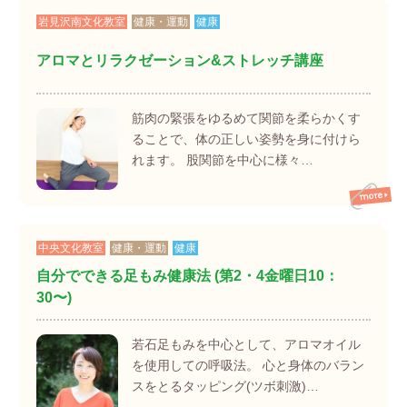
岩見沢南文化教室
健康・運動
健康
アロマとリラクゼーション&ストレッチ講座
筋肉の緊張をゆるめて関節を柔らかくす
ることで、体の正しい姿勢を身に付けら
れます。 股関節を中心に様々…
中央文化教室
健康・運動
健康
自分でできる足もみ健康法 (第2・4金曜日10：
30〜)
若石足もみを中心として、アロマオイル
を使用しての呼吸法。 心と身体のバラン
スをとるタッピング(ツボ刺激)…