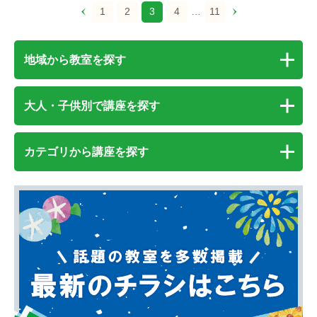
1
2
3
4
…
11
地域から教室を探す
大人・子供別で講座を探す
カテゴリから講座を探す