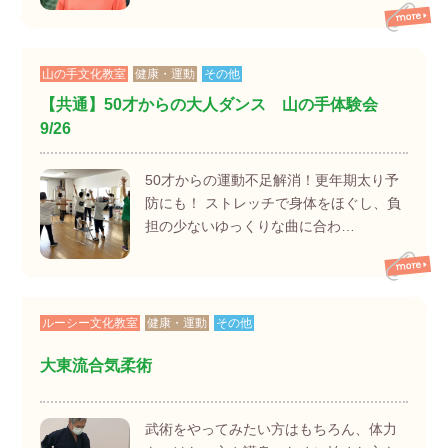
山の手文化教室
健康・運動
その他
【共通】50才からの大人ダンス 山の手体験会
9/26
50才からの運動不足解消！更年期太り予
防にも！ ストレッチで身体をほぐし、負
担の少ないゆっくりな曲に合わ…
ルーシー文化教室
健康・運動
その他
大東流合気柔術
武術をやってみたい方はもちろん、体力