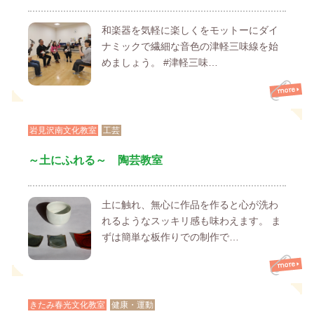
和楽器を気軽に楽しくをモットーにダイ
ナミックで繊細な音色の津軽三味線を始
めましょう。 #津軽三味…
岩見沢南文化教室
工芸
～土にふれる～ 陶芸教室
土に触れ、無心に作品を作ると心が洗わ
れるようなスッキリ感も味わえます。 ま
ずは簡単な板作りでの制作で…
きたみ春光文化教室
健康・運動