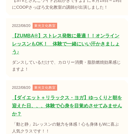
【STVどさんこワイドお絵かきですよ】に８月15日～19日
にCOOPさっぽろ文化教室の講師が出演しました！
2022/08/20
東光文化教室
【ZUMBA®】ストレス発散に最適！！オンライン
レッスンもOK！ 体験で一緒にいい汗かきましょ
う♪
ダンスしているだけで、カロリー消費・脂肪燃焼効果感じ
ますよ！
2022/08/20
東光文化教室
【ダイエット＋リラックス・ヨガ】ゆっくりと朝を
迎えた日、、、体験で心身を目覚めさせてみません
か？
「動と静」2レッスンの魅力を体感！心も身体もWに喜ぶ
人気クラスです！！