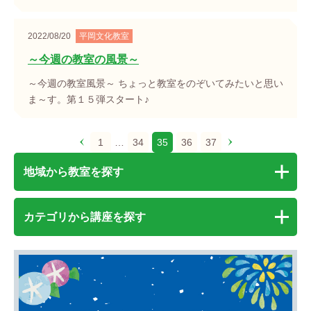
2022/08/20
平岡文化教室
～今週の教室の風景～
～今週の教室風景～ ちょっと教室をのぞいてみたいと思い
ま～す。第１５弾スタート♪
1
…
34
35
36
37
地域から教室を探す
カテゴリから講座を探す