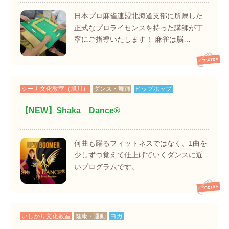
日本プロ麻雀連盟北海道支部に所属した
正式なプロライセンスを持った講師が丁
寧にご指導いたします！ 麻雀は脳…
シーナ文化教室（旭川）
ダンス・舞踊
ヒップホップ
【NEW】Shaka Dance®
何曲も躍るフィットネスではなく、1曲を
少しずつ覚えて仕上げていくダンスに近
いプログラムです。…
いしかり文化教室
健康・運動
ヨガ