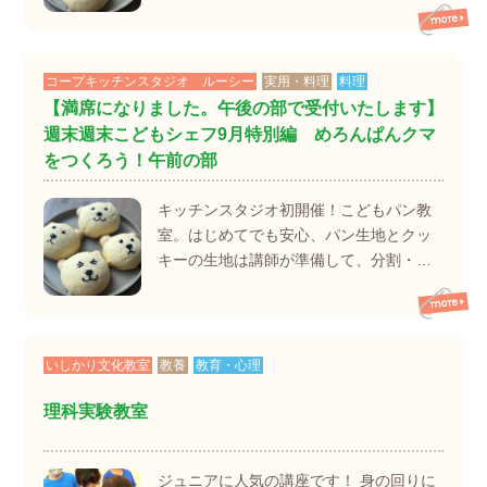
コープキッチンスタジオ ルーシー
実用・料理
料理
【満席になりました。午後の部で受付いたします】
週末週末こどもシェフ9月特別編 めろんぱんクマ
をつくろう！午前の部
キッチンスタジオ初開催！こどもパン教
室。はじめてでも安心、パン生地とクッ
キーの生地は講師が準備して、分割・…
いしかり文化教室
教養
教育・心理
理科実験教室
ジュニアに人気の講座です！ 身の回りに