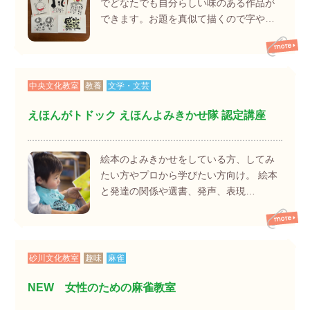
でどなたでも自分らしい味のある作品が
できます。お題を真似て描くので字や…
中央文化教室
教養
文学・文芸
えほんがトドック えほんよみきかせ隊 認定講座
絵本のよみきかせをしている方、してみ
たい方やプロから学びたい方向け。 絵本
と発達の関係や選書、発声、表現…
砂川文化教室
趣味
麻雀
NEW 女性のための麻雀教室