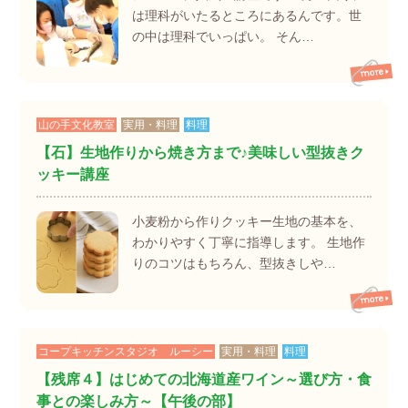
は理科がいたるところにあるんです。世
の中は理科でいっぱい。 そん…
山の手文化教室
実用・料理
料理
【石】生地作りから焼き方まで♪美味しい型抜きク
ッキー講座
小麦粉から作りクッキー生地の基本を、
わかりやすく丁寧に指導します。 生地作
りのコツはもちろん、型抜きしや…
コープキッチンスタジオ ルーシー
実用・料理
料理
【残席４】はじめての北海道産ワイン～選び方・食
事との楽しみ方～【午後の部】