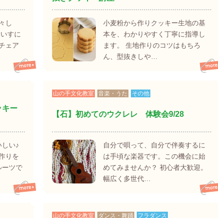
々し
小麦粉から作りクッキー生地の基
車いすに
本を、わかりやすく丁寧に指導し
チェア
ます。 生地作りのコツはもちろ
ん、型抜きしや…
山の手文化教室
音楽・うた
その他
ッキー
【石】初めてのウクレレ 体験会9/28
しい♪
自分で唄って、自分で伴奏するに
作りを
は手頃な楽器です。この機会に始
ルーツで
めてみませんか？ 初心者大歓迎。
幅広く多世代…
山の手文化教室
ダンス・舞踊
フラダンス