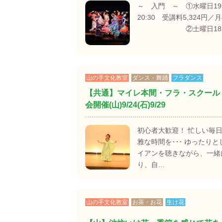
～ 入門 ～ ①水曜日19:
20:30 受講料5,324円／
②土曜日18:
山の手文化教室
ダンス・舞踊
フラダンス
【共通】マイレ本間・フラ・スクール
会開催(山)9/24(石)9/29
初心者大歓迎！ 忙しい毎
雅な時間を･･･ ゆったり
イアンを聴きながら、一緒
り、自…
山の手文化教室
お茶・お花
生け花