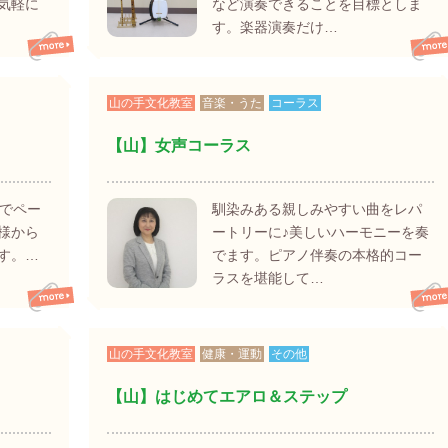
気軽に
など演奏できることを目標としま
す。楽器演奏だけ…
山の手文化教室
音楽・うた
コーラス
【山】女声コーラス
のでペー
馴染みある親しみやすい曲をレパ
様から
ートリーに♪美しいハーモニーを奏
す。…
でます。ピアノ伴奏の本格的コー
ラスを堪能して…
山の手文化教室
健康・運動
その他
【山】はじめてエアロ＆ステップ