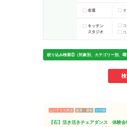
全道
オ
コ
キッチン
スタジオ
コ
絞り込み検索②（対象別、カテゴリー別、曜
山の手文化教室
健康・運動
その他
【石】活き活きチェアダンス 体験会9/