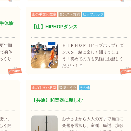
山の手文化教室
ダンス・舞踊
ヒップホップ
手体験
【山】HIPHOPダンス
！更年期
ＨＩＰＨＯＰ（ヒップホップ）ダ
チで身体
ンスを一緒に楽しく踊りましょ
っくり
う！初めての方も気軽にお越しく
ださい！ #…
山の手文化教室
音楽・うた
その他
【共通】和楽器に親しむ
使い、
お子さまから大人の方まで自由に
しく踊
楽器を選択し、童謡、民謡、演歌