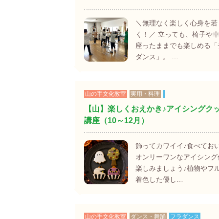
＼無理なく楽しく心身を若
く！／ 立っても、椅子や
座ったままでも楽しめる「
ダンス」。 …
山の手文化教室
実用・料理
【山】楽しくおえかき♪アイシングク
講座（10～12月）
飾ってカワイイ♪食べておい
オンリーワンなアイシング
楽しみましょう♪植物やフ
着色した優し…
山の手文化教室
ダンス・舞踊
フラダンス