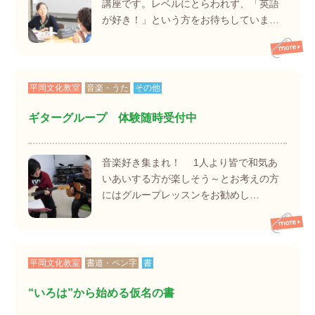
講座です。レベルにとらわれず、「英語
が好き！」という方をお待ちしていま…
平岡文化教室
音楽・うた
その他
ギターグループ 体験随時受付中
音楽好き集まれ！ 1人より皆で和気あ
いあいする方が楽しそう～とお考えの方
にはグループレッスンをお勧めし…
平岡文化教室
書道・ペン字
書
“いろは”から始める仮名の書