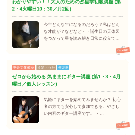
わかりやすい！！大人のための占星学初級講座 (第
2・4火曜日10：30／月2回)
今年どんな年になるのだろう？私はどん
な才能が？などなど・・誕生日の天体図
をつかって星を読み解き日常に役立て…
中央文化教室
音楽・うた
弦楽器
ゼロから始める 気ままにギター講座 (第1・3・4月
曜日／個人レッスン)
気軽にギターを始めてみませんか？ 初心
者の方でも安心して参加できる、やさし
い内容のギター講座です。 ・…