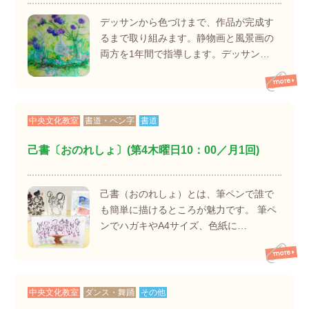
デッサンから色づけまで、作品が完成す
るまで取り組みます。静物画と風景画の
両方を1年間で指導します。デッサン…
中央文化教室
書道・ペン字
書道
己書〔おのれしょ〕(第4木曜日10：00／月1回)
己書（おのれしょ）とは、筆ペンで誰で
も簡単に描けるところが魅力です。 筆ペ
ンでハガキやA4サイズ、色紙に…
中央文化教室
ダンス・舞踊
その他