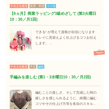
中央文化教室
実用・料理
その他
【6ヵ月】商業ラッピング3級めざして (第3火曜日
10：30／月1回)
できる! が増えて資格が自信になります
キレイに見栄えよく仕上げるコツお伝え
します。…
中央文化教室
手芸
編物
手編みを楽しむ (第1・3水曜日10：30／月2回)
編むことの楽しさ、そして完成した時の
嬉しさを感じられるように、綺麗に編む
コツやその仕上げ方等を各自のスキル…