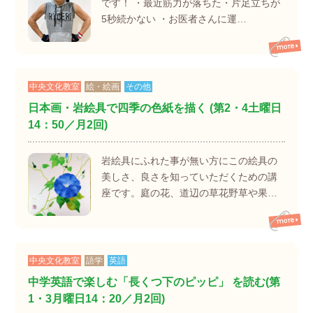
です！ ・最近筋力が落ちた・片足立ちが
5秒続かない ・お医者さんに運…
中央文化教室
絵・絵画
その他
日本画・岩絵具で四季の色紙を描く (第2・4土曜日
14：50／月2回)
岩絵具にふれた事が無い方にこの絵具の
美しさ、良さを知っていただくための講
座です。庭の花、道辺の草花野草や果…
中央文化教室
語学
英語
中学英語で楽しむ「長くつ下のピッピ」 を読む(第
1・3月曜日14：20／月2回)