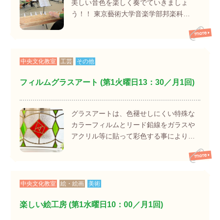
美しい音色を楽しく奏でていきましょ
う！！ 東京藝術大学音楽学部邦楽科…
中央文化教室
工芸
その他
フィルムグラスアート (第1火曜日13：30／月1回)
グラスアートは、色褪せしにくい特殊な
カラーフィルムとリード鉛線をガラスや
アクリル等に貼って彩色する事により…
中央文化教室
絵・絵画
美術
楽しい絵工房 (第1水曜日10：00／月1回)