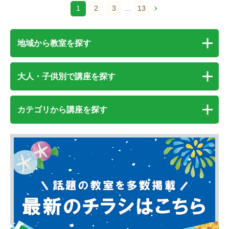
1
2
3
…
13
地域から教室を探す
大人・子供別で講座を探す
カテゴリから講座を探す