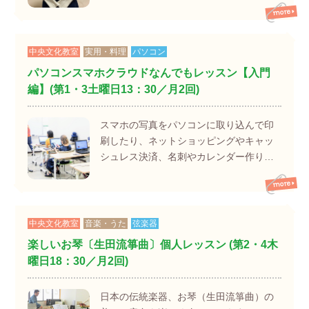
中央文化教室
実用・料理
パソコン
パソコンスマホクラウドなんでもレッスン【入門
編】(第1・3土曜日13：30／月2回)
スマホの写真をパソコンに取り込んで印
刷したり、ネットショッピングやキャッ
シュレス決済、名刺やカレンダー作り…
中央文化教室
音楽・うた
弦楽器
楽しいお琴〔生田流箏曲〕個人レッスン (第2・4木
曜日18：30／月2回)
日本の伝統楽器、お琴（生田流箏曲）の