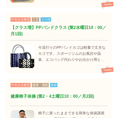
中央文化教室
工芸
その他
【クラス増】PPバンドクラス (第2水曜日10：00／
月1回)
今流行りのPPバンドカゴは軽量で丈夫な
カゴです。スポーツジムのお風呂や温
泉、エコバッグ代わりやお出かけ用と…
中央文化教室
健康・運動
体操
健康椅子体操 (第2・4土曜日10：00／月2回)
椅子に座ったままできる簡単な体操講座