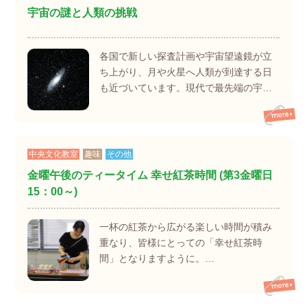
宇宙の謎と人類の挑戦
各国で新しい探査計画や宇宙望遠鏡が立
ち上がり、月や火星へ人類が到達する日
も近づいています。現代で最先端の宇…
中央文化教室
趣味
その他
金曜午後のティータイム 幸せ紅茶時間 (第3金曜日
15：00～)
一杯の紅茶から広がる楽しい時間が積み
重なり、皆様にとっての「幸せ紅茶時
間」となりますように。…