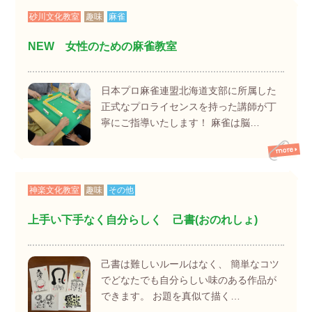
砂川文化教室
趣味
麻雀
NEW 女性のための麻雀教室
日本プロ麻雀連盟北海道支部に所属した
正式なプロライセンスを持った講師が丁
寧にご指導いたします！ 麻雀は脳…
神楽文化教室
趣味
その他
上手い下手なく自分らしく 己書(おのれしょ)
己書は難しいルールはなく、 簡単なコツ
でどなたでも自分らしい味のある作品が
できます。 お題を真似て描く…