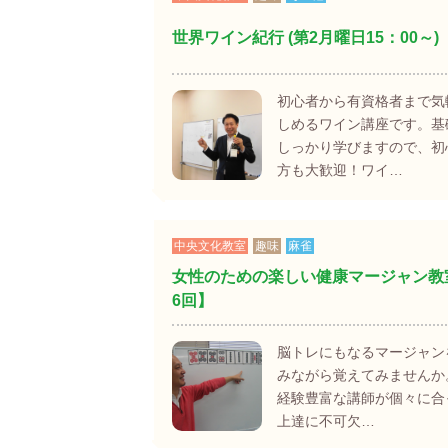
世界ワイン紀行 (第2月曜日15：00～)
初心者から有資格者まで気
しめるワイン講座です。基
しっかり学びますので、初
方も大歓迎！ワイ…
中央文化教室
趣味
麻雀
女性のための楽しい健康マージャン教
6回】
脳トレにもなるマージャン
みながら覚えてみませんか
経験豊富な講師が個々に
上達に不可欠…