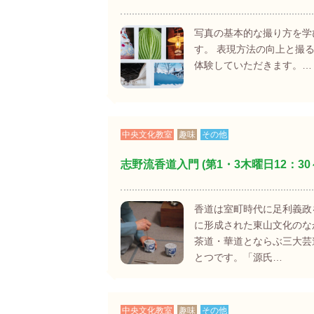
写真の基本的な撮り方を学
す。 表現方法の向上と撮
体験していただきます。…
中央文化教室
趣味
その他
志野流香道入門 (第1・3木曜日12：30
香道は室町時代に足利義政
に形成された東山文化のな
茶道・華道とならぶ三大芸
とつです。「源氏…
中央文化教室
趣味
その他