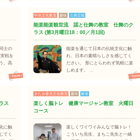
中央文化教室
趣味
古典芸能
能楽能楽観世流 謡と仕舞の教室 仕舞のク
ラス (第3月曜日18：00／月1回)
同士の
能楽を通じて日本の伝統文化に触
 実戦を
れ、日本の素晴らしさを感じてく
う。高
ださい。 形にとらわれず気軽に楽
しめます。 …
きたみ春光文化教室
趣味
麻雀
ラス
楽しく脳トレ 健康マージャン教室 火曜日
コース
化に触
楽しくワイワイみんなで脳トレ！
じてく
こういち先生、まちこ先生と一緒