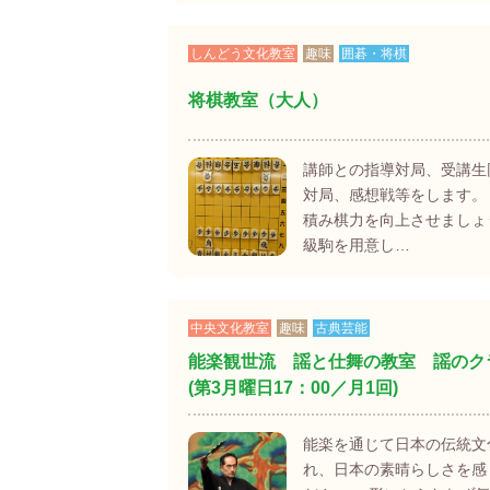
しんどう文化教室
趣味
囲碁・将棋
将棋教室（大人）
講師との指導対局、受講生
対局、感想戦等をします。
積み棋力を向上させましょ
級駒を用意し…
中央文化教室
趣味
古典芸能
能楽観世流 謡と仕舞の教室 謡のク
(第3月曜日17：00／月1回)
能楽を通じて日本の伝統文
れ、日本の素晴らしさを感