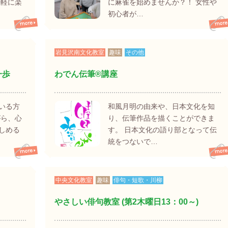
気軽に楽
に麻雀を始めませんか？！ 女性や
初心者が…
岩見沢南文化教室
趣味
その他
一歩
わでん伝筆®講座
いる方
和風月明の由来や、日本文化を知
がら、心
り、伝筆作品を描くことができま
しめる
す。 日本文化の語り部となって伝
統をつないで…
中央文化教室
趣味
俳句・短歌・川柳
やさしい俳句教室 (第2木曜日13：00～)