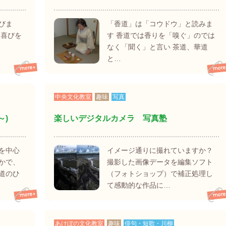
びま
「香道」は「コウドウ」と読みま
る喜びを
す 香道では香りを「嗅ぐ」のでは
なく「聞く」と言い 茶道、華道
と…
中央文化教室
趣味
写真
～)
楽しいデジタルカメラ 写真塾
を中心
イメージ通りに撮れていますか？
かで、
撮影した画像データを編集ソフト
道のひ
（フォトショップ）で補正処理し
て感動的な作品に…
あけぼの文化教室
趣味
俳句・短歌・川柳