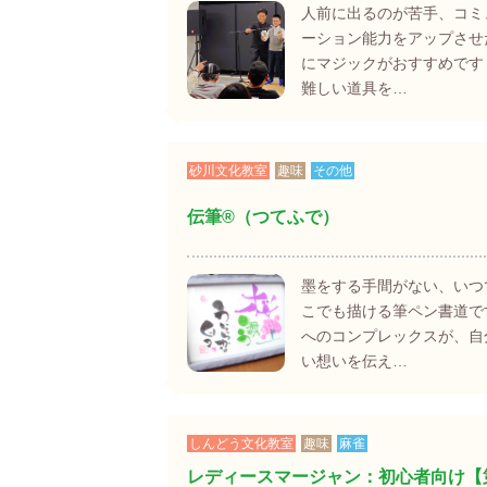
人前に出るのが苦手、コミ
ーション能力をアップさせ
にマジックがおすすめです
難しい道具を…
砂川文化教室
趣味
その他
伝筆®（つてふで）
墨をする手間がない、いつ
こでも描ける筆ペン書道で
へのコンプレックスが、自
い想いを伝え…
しんどう文化教室
趣味
麻雀
レディースマージャン：初心者向け【