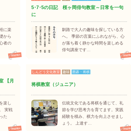
5･7･5の日記 桜ヶ岡俳句教室～日常を一句
に
軽に楽
釧路で大人の趣味を探している方
礎から
へ。 季節の言葉にふれながら、心
心者の
が落ち着く静かな時間を楽しめる
俳句講座です…
しんどう文化教室
趣味
囲碁・将棋
室 【月
将棋教室（ジュニア）
を楽し
伝統文化である将棋を通じて、礼
。 実戦
節を学び思考力を育てます。実践
合った
経験を積み、棋力を向上させまし
ょう。 上達す…