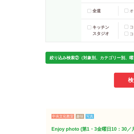
全道
オ
コ
キッチン
スタジオ
コ
絞り込み検索②（対象別、カテゴリー別、曜
中央文化教室
趣味
写真
Enjoy photo (第1・3金曜日10：30／