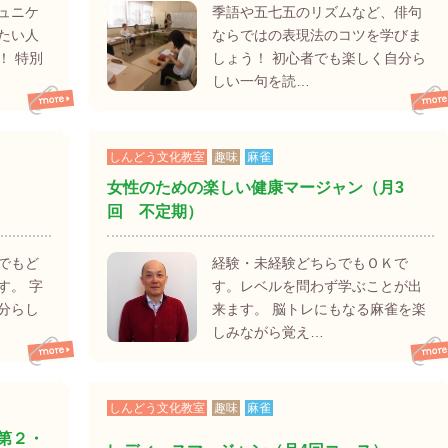
ュニケ
季語や五七五のリズムなど、俳句
たい人
ならではの表現法のコツを学びま
！ 特別
しょう！ 初心者でも楽しく自分ら
しい一句を読…
しんどう文化教室
趣味
麻雀
女性のための楽しい健康マージャン（月3
回 不定期）
でもど
経験・未経験どちらでもＯＫで
す。 字
す。レベルを問わず学ぶことが出
分らし
来ます。 脳トレにもなる麻雀を楽
しみながら覚え…
しんどう文化教室
趣味
麻雀
第２・