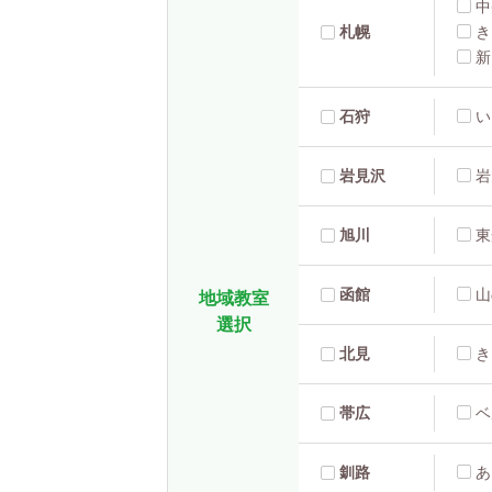
中
札幌
き
新
石狩
い
岩見沢
岩
旭川
東
函館
山
地域教室
選択
北見
き
帯広
ベ
釧路
あ