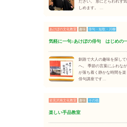
ださい。 形にとらわれず
しめます。 …
あけぼの文化教室
趣味
俳句・短歌・川柳
気軽に一句♪あけぼの俳句 はじめの
釧路で大人の趣味を探して
へ。 季節の言葉にふれな
が落ち着く静かな時間を楽
俳句講座です…
岩見沢南文化教室
趣味
その他
楽しい手品教室