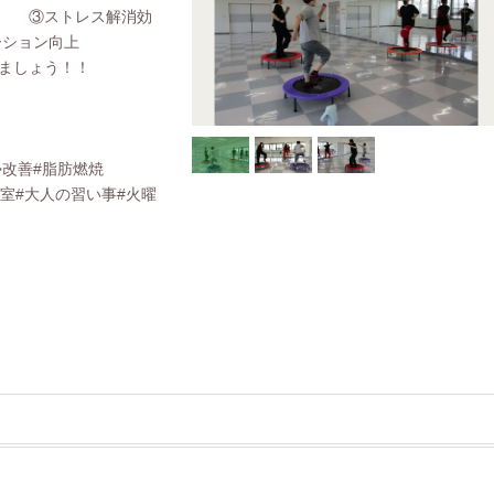
果 ③ストレス解消効
ション向上
ましょう！！
勢改善#脂肪燃焼
室#大人の習い事#火曜