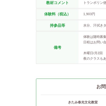
教材コメント
トランポリン使
体験料（税込）
1,903円
持参品等
水分、汗拭き
体験は随時募
日程はお問い
備考
木曜日/月2回 
夜のクラスも
お問
きたみ春光文化教室