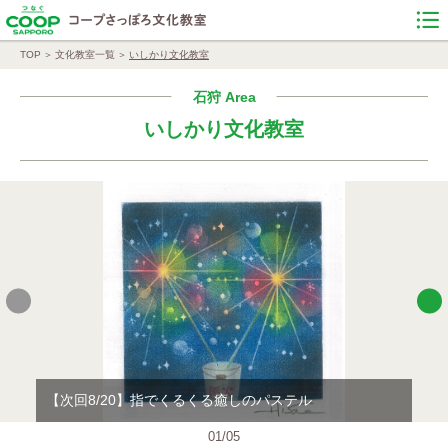
TOP
文化教室一覧
いしかり文化教室
石狩 Area
いしかり文化教室
【次回8/20】指でくるくる癒しのパステル
日
01
/
05