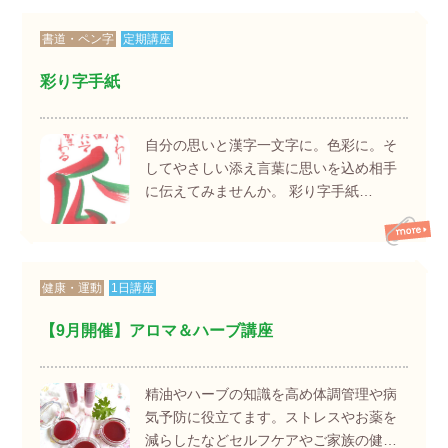
書道・ペン字
定期講座
彩り字手紙
自分の思いと漢字一文字に。色彩に。そ
してやさしい添え言葉に思いを込め相手
に伝えてみませんか。 彩り字手紙…
健康・運動
1日講座
【9月開催】アロマ＆ハーブ講座
精油やハーブの知識を高め体調管理や病
気予防に役立てます。ストレスやお薬を
減らしたなどセルフケアやご家族の健…