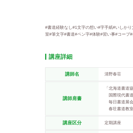
#書道経験なし#1文字の想い#字手紙#いしか
室#筆文字#書道#ペン字#体験#習い事#コープ
講座詳細
講師名
清野春荘
「北海道書道
国際現代書道
講師肩書
毎日書道展会
春壮書道教室
講座区分
定期講座