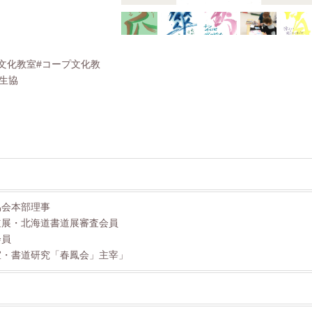
り文化教室#コープ文化教
#生協
協会本部理事
展・北海道書道展審査会員
員
・書道研究「春鳳会」主宰」