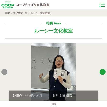
TOP
文化教室一覧
ルーシー文化教室
札幌 Area
ルーシー文化教室
【NEW】中国語入門 ６月５日開講
【N
01
/
05