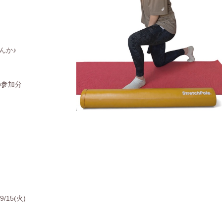
せんか♪
の参加分
/15(火)