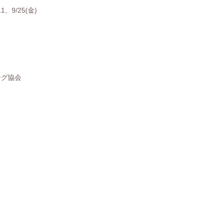
、9/25(金)
グ協会