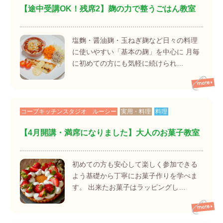
【途中受講OK！残席2】麹の力で整うごはん教室
塩麴・醤油麹・玉ねぎ麹など日々の料理
に使いやすい「基本の麹」を中心に 月毎
に初めての方にも気軽に続けられ…
コープキッチンスタジオ ルーシー
実用・料理
料理
【4月開講・満席になりました】大人のお菓子教室
初めての方も安心して楽しく参加できる
よう基礎から丁寧にお菓子作りを学べま
す。 出来たお菓子はラッピングし…