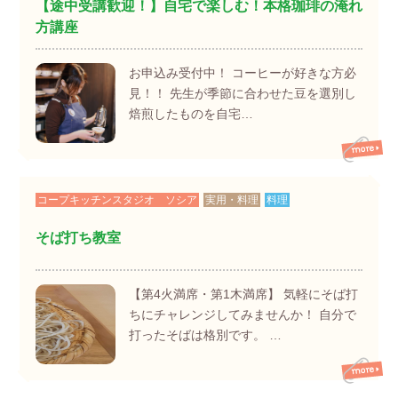
【途中受講歓迎！】自宅で楽しむ！本格珈琲の淹れ
方講座
お申込み受付中！ コーヒーが好きな方必
見！！ 先生が季節に合わせた豆を選別し
焙煎したものを自宅…
コープキッチンスタジオ ソシア
実用・料理
料理
そば打ち教室
【第4火満席・第1木満席】 気軽にそば打
ちにチャレンジしてみませんか！ 自分で
打ったそばは格別です。 …