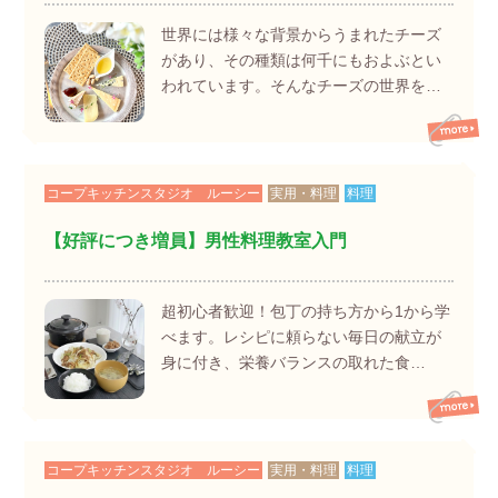
世界には様々な背景からうまれたチーズ
があり、その種類は何千にもおよぶとい
われています。そんなチーズの世界を…
コープキッチンスタジオ ルーシー
実用・料理
料理
【好評につき増員】男性料理教室入門
超初心者歓迎！包丁の持ち方から1から学
べます。レシピに頼らない毎日の献立が
身に付き、栄養バランスの取れた食…
コープキッチンスタジオ ルーシー
実用・料理
料理