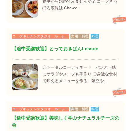
食事から始めてみませんか？ コープさっ
ぽろ広報誌 Cho-co…
コープキッチンスタジオ ルーシー
実用・料理
料理
【途中受講歓迎】とっておきぱんLesson
〇トータルコーディネート パンと一緒
にサラダやスープも手作り 〇身近な食材
で映えるメニューを作る 献立や…
コープキッチンスタジオ ルーシー
実用・料理
料理
【途中受講歓迎】美味しく学ぶナチュラルチーズの
会