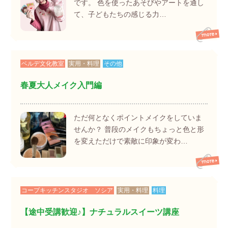
です。 色を使ったあそびやアートを通し
て、子どもたちの感じる力…
ベルデ文化教室
実用・料理
その他
春夏大人メイク入門編
ただ何となくポイントメイクをしていま
せんか？ 普段のメイクもちょっと色と形
を変えただけで素敵に印象が変わ…
コープキッチンスタジオ ソシア
実用・料理
料理
【途中受講歓迎♪】ナチュラルスイーツ講座