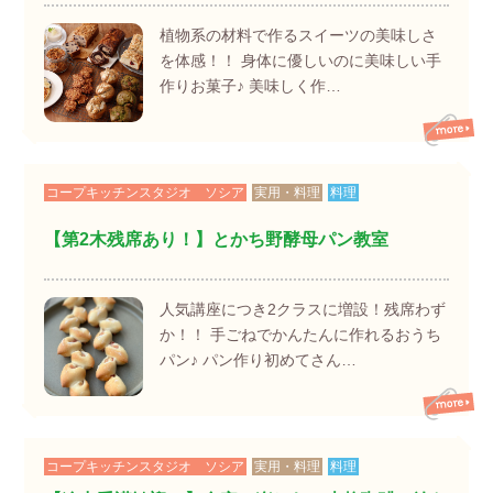
植物系の材料で作るスイーツの美味しさ
を体感！！ 身体に優しいのに美味しい手
作りお菓子♪ 美味しく作…
コープキッチンスタジオ ソシア
実用・料理
料理
【第2木残席あり！】とかち野酵母パン教室
人気講座につき2クラスに増設！残席わず
か！！ 手ごねでかんたんに作れるおうち
パン♪ パン作り初めてさん…
コープキッチンスタジオ ソシア
実用・料理
料理