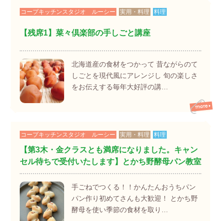
コープキッチンスタジオ ルーシー
実用・料理
料理
【残席1】菜々倶楽部の手しごと講座
北海道産の食材をつかって 昔ながらのて
しごとを現代風にアレンジし 旬の楽しさ
をお伝えする毎年大好評の講…
コープキッチンスタジオ ルーシー
実用・料理
料理
【第3木・金クラスとも満席になりました。キャン
セル待ちで受付いたします】とかち野酵母パン教室
手ごねでつくる！！かんたんおうちパン
パン作り初めてさんも大歓迎！ とかち野
酵母を使い季節の食材を取り…