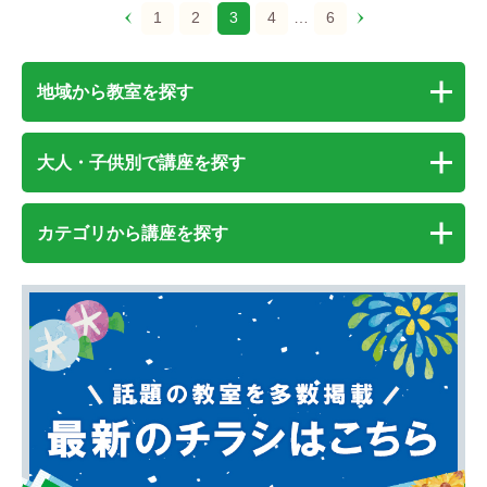
1
2
3
4
…
6
地域から教室を探す
大人・子供別で講座を探す
カテゴリから講座を探す