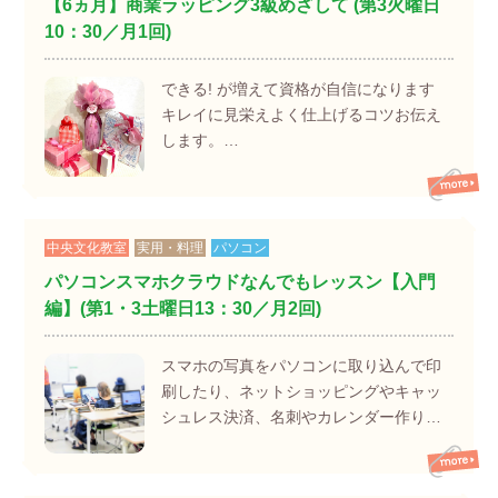
【6ヵ月】商業ラッピング3級めざして (第3火曜日
10：30／月1回)
できる! が増えて資格が自信になります
キレイに見栄えよく仕上げるコツお伝え
します。…
中央文化教室
実用・料理
パソコン
パソコンスマホクラウドなんでもレッスン【入門
編】(第1・3土曜日13：30／月2回)
スマホの写真をパソコンに取り込んで印
刷したり、ネットショッピングやキャッ
シュレス決済、名刺やカレンダー作り…