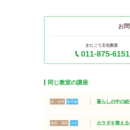
お問
きたごう文化教室
011-875-6151
同じ教室の講座
暮らしの中の絵
絵・絵画
絵手紙
カラダを整える
健康・運動
ヨガ