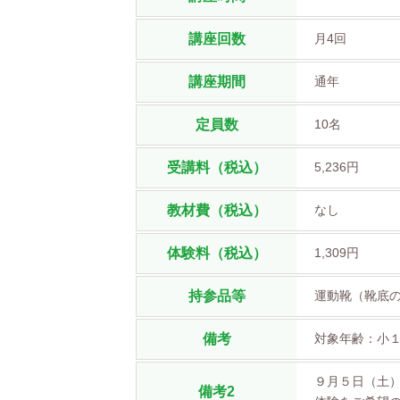
講座回数
月4回
講座期間
通年
定員数
10名
受講料（税込）
5,236円
教材費（税込）
なし
体験料（税込）
1,309円
持参品等
運動靴（靴底
備考
対象年齢：小
９月５日（土
備考2