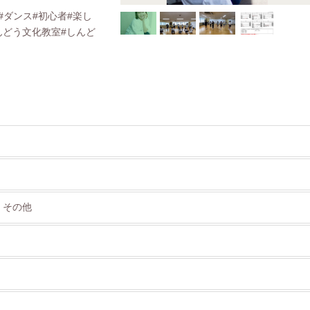
P#ダンス#初心者#楽し
んどう文化教室#しんど
 その他