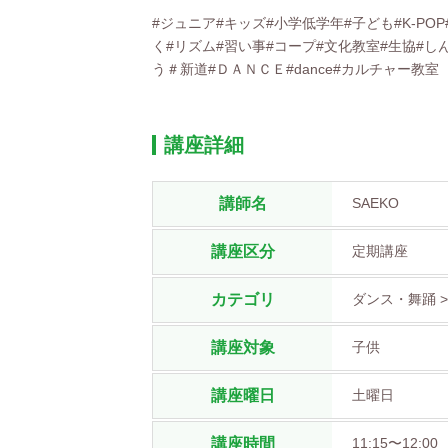
#ジュニア#キッズ#小学低学年#子ども#K-PO
く#リズム#習い事#コープ#文化教室#生協#し
う＃新道#ＤＡＮＣＥ#dance#カルチャー教室
講座詳細
講師名
SAEKO
講座区分
定期講座
カテゴリ
ダンス・舞踊 >
講座対象
子供
講座曜日
土曜日
講座時間
11:15〜12:00