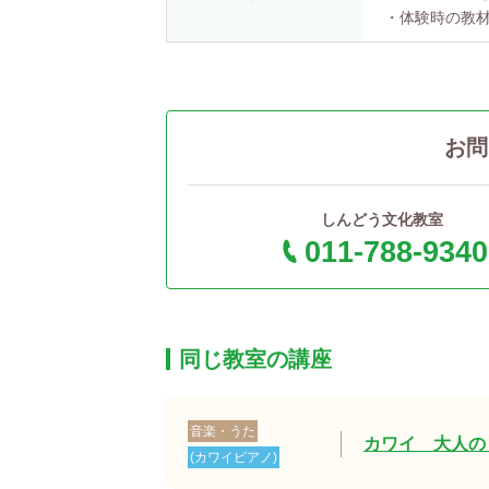
・体験時の教材
お問
しんどう文化教室
011-788-9340
同じ教室の講座
音楽・うた
カワイ 大人の
(カワイピアノ)