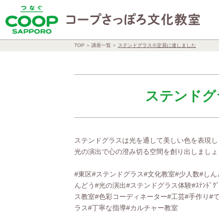
TOP
講座一覧
ステンドグラス※定員に達しました
ステンドグ
ステンドグラスは光を通して美しい色を表現し
光の演出で心の澄み切る空間を創り出しましょ
#東区#ステンドグラス#文化教室#少人数#しん
んどう#光の演出#ステンドグラス体験#ｽﾃﾝﾄﾞｸ
ス教室#色彩コーディネーター#工芸#手作り#
ラス#丁寧な指導#カルチャー教室