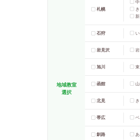
中
札幌
き
新
石狩
い
岩見沢
岩
旭川
東
函館
山
地域教室
選択
北見
き
帯広
ベ
釧路
あ