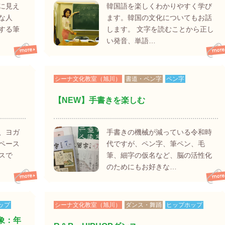
に見え
韓国語を楽しくわかりやすく学び
な人
ます。韓国の文化についてもお話
する筆
します。 文字を読むことから正し
い発音、単語…
シーナ文化教室（旭川）
書道・ペン字
ペン字
【NEW】手書きを楽しむ
、ヨガ
手書きの機械が減っている令和時
ペース
代ですが、ペン字、筆ペン、毛
スで
筆、細字の仮名など、脳の活性化
のためにもお好きな…
ップ
シーナ文化教室（旭川）
ダンス・舞踊
ヒップホップ
象：年