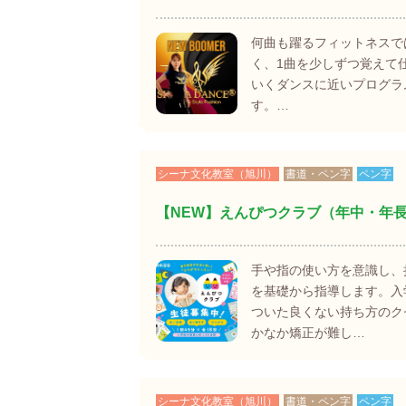
何曲も躍るフィットネスで
く、1曲を少しずつ覚えて
いくダンスに近いプログラ
す。…
シーナ文化教室（旭川）
書道・ペン字
ペン字
【NEW】えんぴつクラブ（年中・年
手や指の使い方を意識し、
を基礎から指導します。入
ついた良くない持ち方のク
かなか矯正が難し…
シーナ文化教室（旭川）
書道・ペン字
ペン字