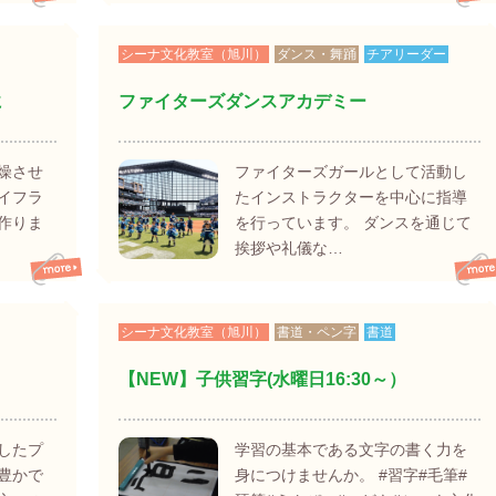
シーナ文化教室（旭川）
ダンス・舞踊
チアリーダー
に
ファイターズダンスアカデミー
燥させ
ファイターズガールとして活動し
イフラ
たインストラクターを中心に指導
作りま
を行っています。 ダンスを通じて
挨拶や礼儀な…
シーナ文化教室（旭川）
書道・ペン字
書道
【NEW】子供習字(水曜日16:30～）
したプ
学習の基本である文字の書く力を
豊かで
身につけませんか。 #習字#毛筆#