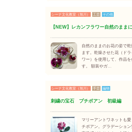
シーナ文化教室（旭川）
工芸
その他
【NEW】レカンフラワー自然のまま
自然のままのお花の姿で乾
ます。乾燥させた花（ドラ
ワー）を使用して、作品を
す。 額装やガ…
シーナ文化教室（旭川）
手芸
編物
刺繍の宝石 プチポアン 初級編
マリーアントワネットも愛
チポアン。グラデーション