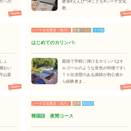
方への
硬筆#えんぴつ#こども#シーナ文化
教…
シーナ文化教室（旭川）
音楽・うた
その他
はじめてのカリンバ♪
しょ
親指で手軽に弾けるカリンバはオ
層おい
ルゴールのような音色が特徴です♪
5月山菜
ＴＶ出演歴のある講師が初心者か
ら経験者ま…
シーナ文化教室（旭川）
語学
韓国語
韓国語 夜間コース