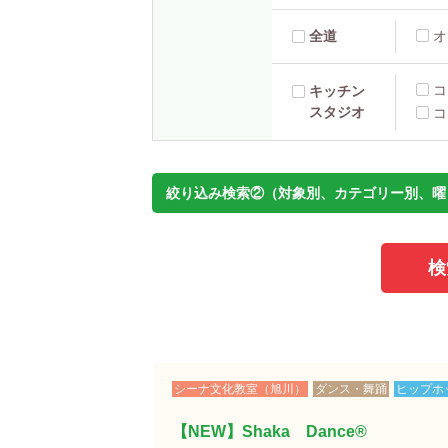
全道
オ
コ
キッチン
スタジオ
コ
絞り込み検索②（対象別、カテゴリー別、曜
シーナ文化教室（旭川）
ダンス・舞踊
ヒップホ
【NEW】Shaka Dance®