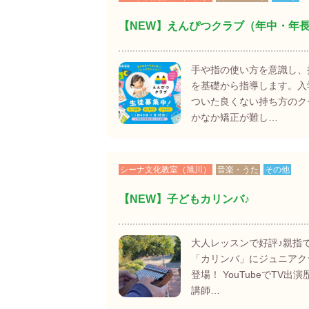
【NEW】えんぴつクラブ（年中・年
手や指の使い方を意識し、
を基礎から指導します。入
ついた良くない持ち方のク
かなか矯正が難し…
シーナ文化教室（旭川）
音楽・うた
その他
【NEW】子どもカリンバ♪
大人レッスンで好評♪親指
「カリンバ」にジュニアク
登場！ YouTubeでTV出
講師…