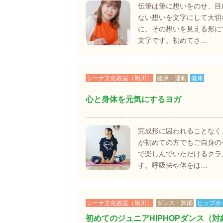
伝筆は筆に想いをのせ、目
ない想いを文字にして大切
に、その想いを見える形に
文字です。初めてさ…
シーナ文化教室（旭川）
健康・運動
健康
心と身体を元気にするヨガ
完成形に囚われることなく
が初めての方でもご自身の
で楽しんでいただけるクラ
す。呼吸法や体をほ…
シーナ文化教室（旭川）
ダンス・舞踊
ヒップホ
初めてのジュニアHIPHOPダンス（対