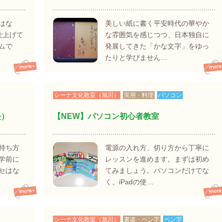
はな
美しい紙に書く平安時代の華やか
仕上げて
な雰囲気を感じつつ、日本独自に
ムで
発展してきた「かな文字」をゆっ
たりと学びません…
シーナ文化教室（旭川）
実用・料理
パソコン
長）
【NEW】パソコン初心者教室
持ち方
電源の入れ方、切り方から丁寧に
学前に
レッスンを進めます。まずは初め
セはな
てみましょう。パソコンだけでな
く、iPadの使…
シーナ文化教室（旭川）
書道・ペン字
ペン字