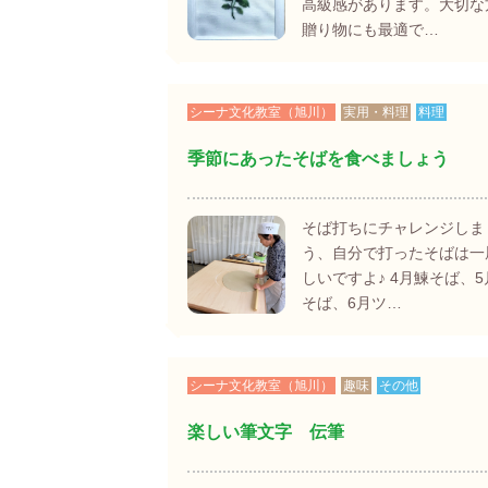
高級感があります。大切な
贈り物にも最適で…
シーナ文化教室（旭川）
実用・料理
料理
季節にあったそばを食べましょう
そば打ちにチャレンジしま
う、自分で打ったそばは一
しいですよ♪ 4月鰊そば、
そば、6月ツ…
シーナ文化教室（旭川）
趣味
その他
楽しい筆文字 伝筆