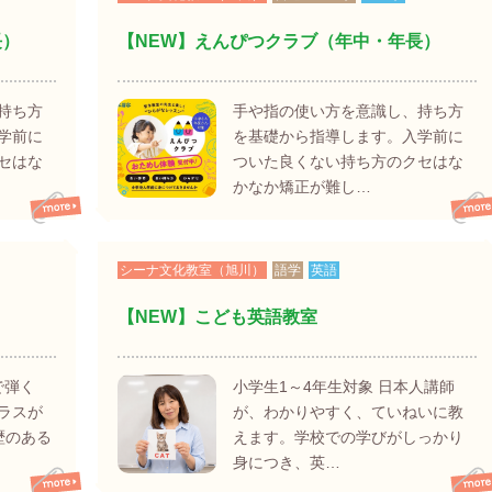
長）
【NEW】えんぴつクラブ（年中・年長）
持ち方
手や指の使い方を意識し、持ち方
学前に
を基礎から指導します。入学前に
セはな
ついた良くない持ち方のクセはな
かなか矯正が難し…
シーナ文化教室（旭川）
語学
英語
【NEW】こども英語教室
で弾く
小学生1～4年生対象 日本人講師
ラスが
が、わかりやすく、ていねいに教
演歴のある
えます。学校での学びがしっかり
身につき、英…