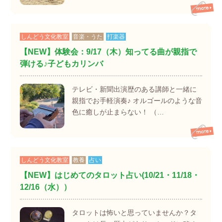
しんどう文化教室
音楽・うた
打楽器
【NEW】体験会：9/17（木）知ってる曲が親指で
弾ける♪子どもカリンバ
テレビ・新聞出演歴のある講師と一緒に
親指でお手軽演奏♪ オルゴールのような音
色に癒しが止まらない！ （…
しんどう文化教室
教養
占い
【NEW】はじめてのタロット占い(10/21・11/18・
12/16（水））
タロットは怖いと思っていませんか？タ