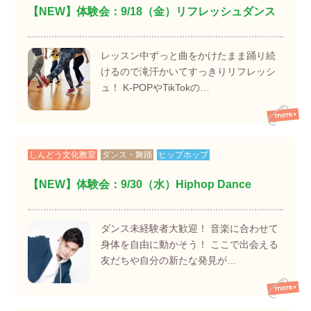
【NEW】体験会：9/18（金）リフレッシュダンス
レッスン中ずっと曲をかけたまま踊り続
けるので滝汗かいてすっきりリフレッシ
ュ！ K-POPやTikTokの…
しんどう文化教室
ダンス・舞踊
ヒップホップ
【NEW】体験会：9/30（水）Hiphop Dance
ダンス未経験者大歓迎！ 音楽に合わせて
身体を自由に動かそう！ ここで出会える
友だちや自分の新たな発見が…