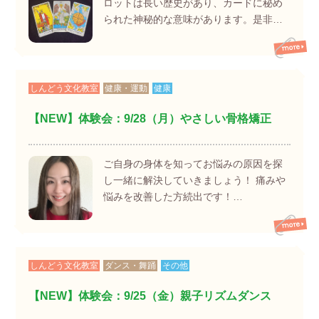
ロットは長い歴史があり、カードに秘め
られた神秘的な意味があります。是非…
しんどう文化教室
健康・運動
健康
【NEW】体験会：9/28（月）やさしい骨格矯正
ご自身の身体を知ってお悩みの原因を探
し一緒に解決していきましょう！ 痛みや
悩みを改善した方続出です！…
しんどう文化教室
ダンス・舞踊
その他
【NEW】体験会：9/25（金）親子リズムダンス