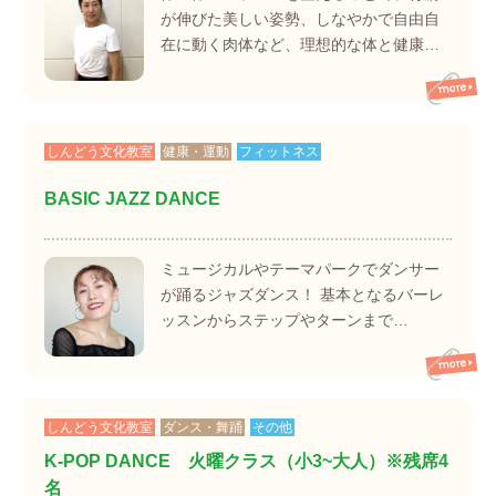
が伸びた美しい姿勢、しなやかで自由自
在に動く肉体など、理想的な体と健康…
しんどう文化教室
健康・運動
フィットネス
BASIC JAZZ DANCE
ミュージカルやテーマパークでダンサー
が踊るジャズダンス！ 基本となるバーレ
ッスンからステップやターンまで…
しんどう文化教室
ダンス・舞踊
その他
K-POP DANCE 火曜クラス（小3~大人）※残席4
名