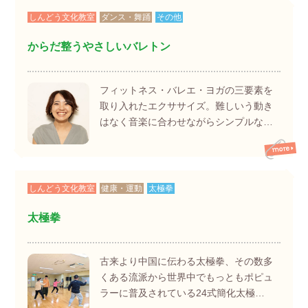
しんどう文化教室
ダンス・舞踊
その他
からだ整うやさしいバレトン
フィットネス・バレエ・ヨガの三要素を
取り入れたエクササイズ。難しいう動き
はなく音楽に合わせながらシンプルな…
しんどう文化教室
健康・運動
太極拳
太極拳
古来より中国に伝わる太極拳、その数多
くある流派から世界中でもっともポピュ
ラーに普及されている24式簡化太極…