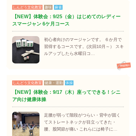
しんどう文化教室
趣味
麻雀
【NEW】体験会：9/25（金）はじめてのレディー
スマージャン 6ケ月コース
初心者向けのマージャンです。 ６か月で
習得するコースです。(次回10月～） スキ
ルアップしたら水曜日コ…
しんどう文化教室
健康・運動
体操
【NEW】体験会：9/17（木）座ってできる！シニ
ア向け健康体操
足腰が弱って階段がつらい・背中が固く
てストレートネックが目立ってきた・
腰、股関節が痛い これらには椅子に…