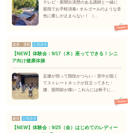
テレビ・新聞出演歴のある講師と一緒に
親指でお手軽演奏♪ オルゴールのような音
色に癒しが止まらない！ （…
健康・運動
定期講座
【NEW】体験会：9/17（木）座ってできる！シニ
ア向け健康体操
足腰が弱って階段がつらい・背中が固く
てストレートネックが目立ってきた・
腰、股関節が痛い これらには椅子に…
趣味
定期講座
【NEW】体験会：9/25（金）はじめてのレディー