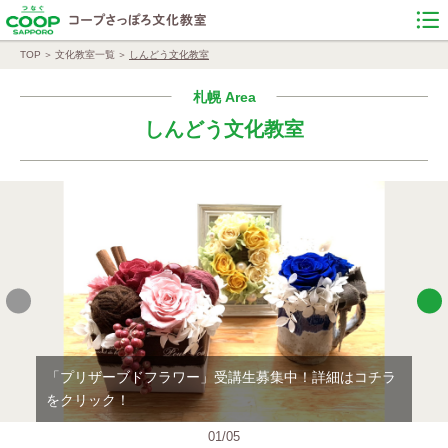
TOP
文化教室一覧
しんどう文化教室
札幌 Area
しんどう文化教室
「プリザーブドフラワー」受講生募集中！詳細はコチラ
「
をクリック！
景
01
/
05