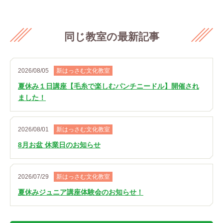
同じ教室の最新記事
2026/08/05
新はっさむ文化教室
夏休み１日講座【毛糸で楽しむパンチニードル】開催され
ました！
2026/08/01
新はっさむ文化教室
8月お盆 休業日のお知らせ
2026/07/29
新はっさむ文化教室
夏休みジュニア講座体験会のお知らせ！