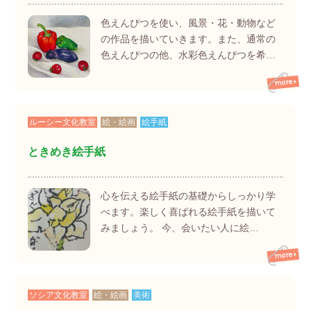
色えんぴつを使い、風景・花・動物など
の作品を描いていきます。また、通常の
色えんぴつの他、水彩色えんぴつを希…
ルーシー文化教室
絵・絵画
絵手紙
ときめき絵手紙
心を伝える絵手紙の基礎からしっかり学
べます。楽しく喜ばれる絵手紙を描いて
みましょう。 今、会いたい人に絵…
ソシア文化教室
絵・絵画
美術