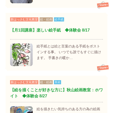
新はっさむ文化教室
絵・絵画
絵手紙
【月1回講座】楽しい絵手紙 ◆体験会 8/17
絵手紙とは絵と言葉のある手紙をポスト
インする事。 いつでも誰でもすぐに描け
ます。 手書きの暖か…
新はっさむ文化教室
絵・絵画
美術
【絵を描くことが好きな方に】秋山絵画教室：ホワ
イト ◆体験会 8/27
絵を描きたい気持ちのある方の為の絵画