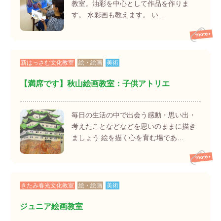
教室。油彩を中心として作品を作りま
す。 水彩画も教えます。 い…
新はっさむ文化教室
絵・絵画
美術
【満席です】秋山絵画教室：子供アトリエ
毎日の生活の中で出会う感動・思い出・
考えたことなどなどを思いのままに描き
ましょう 絵を描く心を育む場であ…
きたみ春光文化教室
絵・絵画
美術
ジュニア絵画教室