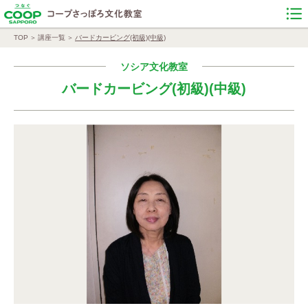
TOP
講座一覧
バードカービング(初級)(中級)
ソシア文化教室
バードカービング(初級)(中級)