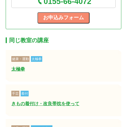
0155-66-4072
同じ教室の講座
健康・運動
太極拳
太極拳
手芸
着付
きもの着付け・改良帯枕を使って