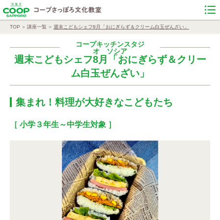
TOP
講座一覧
週末こどもシェフ8月「おにぎらず＆クリーム白玉ぜんざい」
コープキッチンスタジ
オ ソシア
週末こどもシェフ8月「おにぎらず＆クリー
ム白玉ぜんざい」
集まれ！料理が大好きなこどもたち
［ 小学３年生～中学生対象 ］