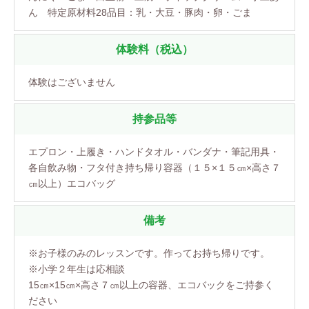
ん 特定原材料28品目：乳・大豆・豚肉・卵・ごま
体験料（税込）
体験はございません
持参品等
エプロン・上履き・ハンドタオル・バンダナ・筆記用具・
各自飲み物・フタ付き持ち帰り容器（１５×１５㎝×高さ７
㎝以上）エコバッグ
備考
※お子様のみのレッスンです。作ってお持ち帰りです。
※小学２年生は応相談
15㎝×15㎝×高さ７㎝以上の容器、エコバックをご持参く
ださい