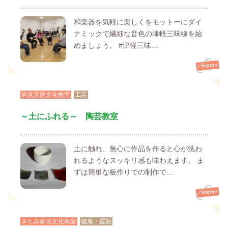
和楽器を気軽に楽しくをモットーにダイ
ナミックで繊細な音色の津軽三味線を始
めましょう。 #津軽三味…
岩見沢南文化教室
工芸
～土にふれる～ 陶芸教室
土に触れ、無心に作品を作ると心が洗わ
れるようなスッキリ感も味わえます。 ま
ずは簡単な板作りでの制作で…
きたみ春光文化教室
健康・運動