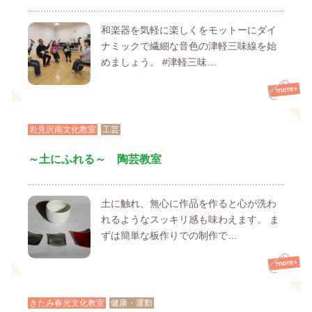
和楽器を気軽に楽しくをモットーにダイ
ナミックで繊細な音色の津軽三味線を始
めましょう。 #津軽三味…
岩見沢南文化教室
工芸
～土にふれる～ 陶芸教室
土に触れ、無心に作品を作ると心が洗わ
れるようなスッキリ感も味わえます。 ま
ずは簡単な板作りでの制作で…
きたみ春光文化教室
健康・運動