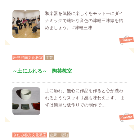
和楽器を気軽に楽しくをモットーにダイ
ナミックで繊細な音色の津軽三味線を始
めましょう。 #津軽三味…
岩見沢南文化教室
工芸
～土にふれる～ 陶芸教室
土に触れ、無心に作品を作ると心が洗わ
れるようなスッキリ感も味わえます。 ま
ずは簡単な板作りでの制作で…
きたみ春光文化教室
健康・運動