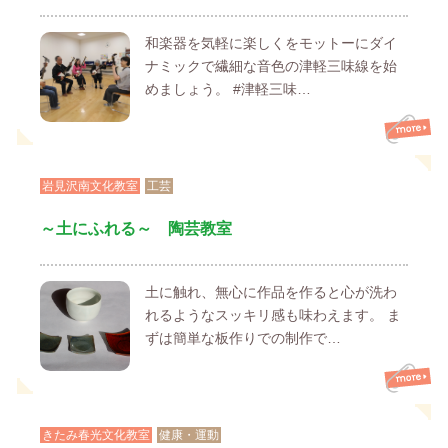
和楽器を気軽に楽しくをモットーにダイ
ナミックで繊細な音色の津軽三味線を始
めましょう。 #津軽三味…
岩見沢南文化教室
工芸
～土にふれる～ 陶芸教室
土に触れ、無心に作品を作ると心が洗わ
れるようなスッキリ感も味わえます。 ま
ずは簡単な板作りでの制作で…
きたみ春光文化教室
健康・運動