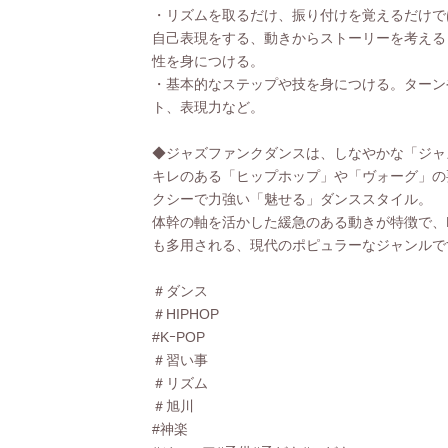
・リズムを取るだけ、振り付けを覚えるだけで
自己表現をする、動きからストーリーを考える
性を身につける。
・基本的なステップや技を身につける。ターン
ト、表現力など。
◆ジャズファンクダンスは、しなやかな「ジャ
キレのある「ヒップホップ」や「ヴォーグ」の
クシーで力強い「魅せる」ダンススタイル。
体幹の軸を活かした緩急のある動きが特徴で、K
も多用される、現代のポピュラーなジャンルで
＃ダンス
＃HIPHOP
#KｰPOP
＃習い事
＃リズム
＃旭川
#神楽