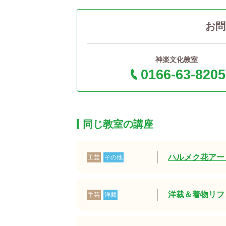
お問
神楽文化教室
0166-63-8205
同じ教室の講座
ハルメク花アー
工芸
その他
洋裁＆着物リフ
手芸
洋裁