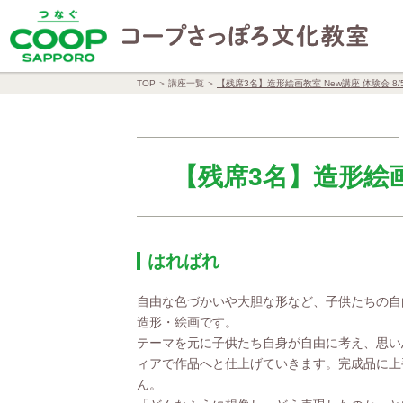
TOP
講座一覧
【残席3名】造形絵画教室 New講座 体験会 8/5
【残席3名】造形絵画教
はればれ
自由な色づかいや大胆な形など、子供たちの自
造形・絵画です。
テーマを元に子供たち自身が自由に考え、思い
ィアで作品へと仕上げていきます。完成品に上
ん。