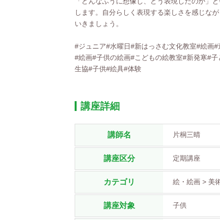
「どんなふうに想像し、どう表現したのか」と
します。自分らしく表現する楽しさを感じなが
いきましょう。
#ジュニア#水曜日#新はっさむ文化教室#絵画#
#絵画#子供の絵画#こどもの絵教室#新発寒#子
生協#子供#絵具#体験
講座詳細
講師名
片桐三晴
講座区分
定期講座
カテゴリ
絵・絵画 > 美
講座対象
子供