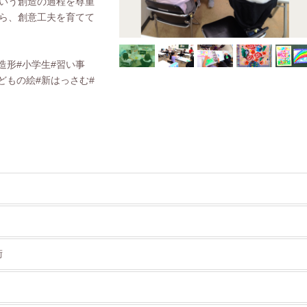
いう創造の過程を尊重
ら、創意工夫を育てて
造形#小学生#習い事
どもの絵#新はっさむ#
術