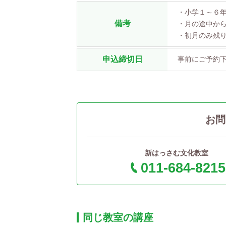
・小学１～６
備考
・月の途中か
・初月のみ残
申込締切日
事前にご予約
お問
新はっさむ文化教室
011-684-8215
同じ教室の講座