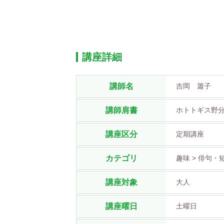
講座詳細
講師名
吉岡 簫子
講師肩書
ホトトギス野
講座区分
定期講座
カテゴリ
趣味 > 俳句・
講座対象
大人
講座曜日
土曜日