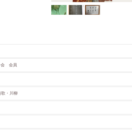
分会 会員
短歌・川柳