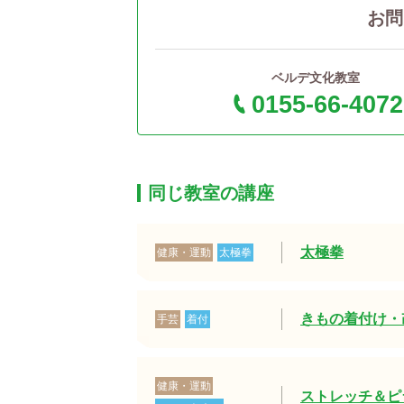
お問
ベルデ文化教室
0155-66-4072
同じ教室の講座
太極拳
健康・運動
太極拳
きもの着付け・
手芸
着付
健康・運動
ストレッチ＆ピ