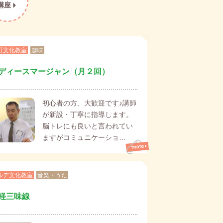
講座
町文化教室
趣味
ディースマージャン（月２回）
初心者の方、大歓迎です♪講師
が新設・丁寧に指導します。
脳トレにも良いと言われてい
ますがコミュニケーショ…
ルデ文化教室
音楽・うた
軽三味線