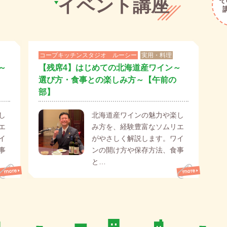
イベント講座
そ
コープキッチンスタジオ ルーシー
実用・料理
～
【残席4】はじめての北海道産ワイン～
選び方・食事との楽しみ方～【午前の
部】
し
北海道産ワインの魅力や楽し
エ
み方を、経験豊富なソムリエ
イ
がやさしく解説します。ワイ
事
ンの開け方や保存方法、食事
と…