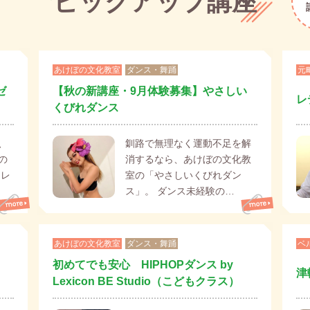
ピックアップ講座
あけぼの文化教室
ダンス・舞踊
元
ゼ
【秋の新講座・9月体験募集】やさしい
レ
くびれダンス
、
釧路で無理なく運動不足を解
の
消するなら、あけぼの文化教
０レ
室の「やさしいくびれダン
ス」。 ダンス未経験の…
あけぼの文化教室
ダンス・舞踊
ベ
初めてでも安心 HIPHOPダンス by
津
Lexicon BE Studio（こどもクラス）