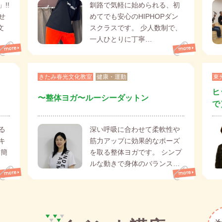
!!
釧路で気軽に始められる、初
せ
めてでも安心のHIPHOPダン
文
スクラスです。 少人数制で、
一人ひとりに丁寧…
きたみ春光文化教室
健康・運動
東
ヒ
〜整体ヨガ〜ルーシーダットン
で
る
深い呼吸に合わせて柔軟性や
キ
筋力アップに効果的なポーズ
は簡
を取る整体ヨガです。 シンプ
ルな動きで身体のバランス…