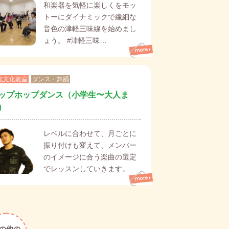
和楽器を気軽に楽しくをモッ
トーにダイナミックで繊細な
音色の津軽三味線を始めまし
ょう。 #津軽三味…
光文化教室
ダンス・舞踊
ップホップダンス（小学生〜大人ま
）
レベルに合わせて、月ごとに
振り付けも変えて、メンバー
のイメージに合う楽曲の選定
でレッスンしていきます。 …