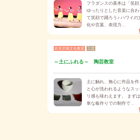
フラダンスの基本は「笑顔」
ゆったりとした音楽に合わ
て笑顔で踊ろう♪ ハワイの
化や言葉、表現力…
岩見沢南文化教室
工芸
～土にふれる～ 陶芸教室
土に触れ、無心に作品を作
と心が洗われるようなスッ
リ感も味わえます。 まず
単な板作りでの制作で…