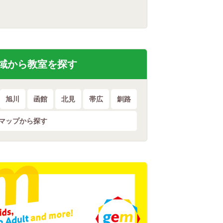
域から
教室を探す
旭川
函館
北見
帯広
釧路
マップから探す