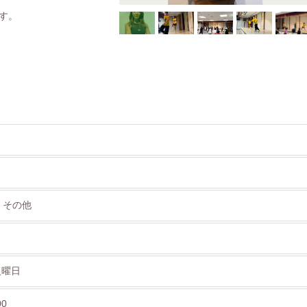
す。
 その他
火曜日
00