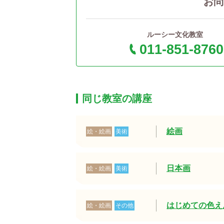
お問
ルーシー文化教室
011-851-8760
同じ教室の講座
絵画
絵・絵画
美術
日本画
絵・絵画
美術
はじめての色え
絵・絵画
その他