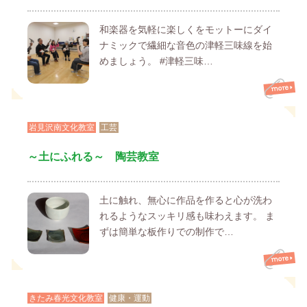
和楽器を気軽に楽しくをモットーにダイ
ナミックで繊細な音色の津軽三味線を始
めましょう。 #津軽三味…
岩見沢南文化教室
工芸
～土にふれる～ 陶芸教室
土に触れ、無心に作品を作ると心が洗わ
れるようなスッキリ感も味わえます。 ま
ずは簡単な板作りでの制作で…
きたみ春光文化教室
健康・運動