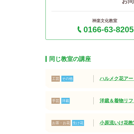
お問
神楽文化教室
0166-63-8205
同じ教室の講座
ハルメク花アー
工芸
その他
洋裁＆着物リフ
手芸
洋裁
小原流いけ花教
お茶・お花
生け花