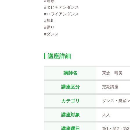
#運動
#タヒチアンダンス
#ハワイアンダンス
#旭川
#踊り
#ダンス
講座詳細
講師名
東倉 晴美
講座区分
定期講座
カテゴリ
ダンス・舞踊 
講座対象
大人
講座曜日
第1・第2・第3