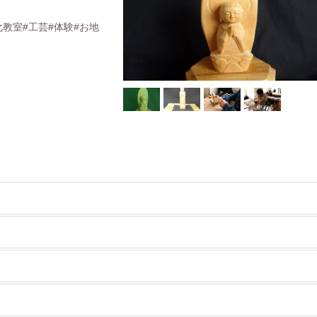
化教室#工芸#体験#お地