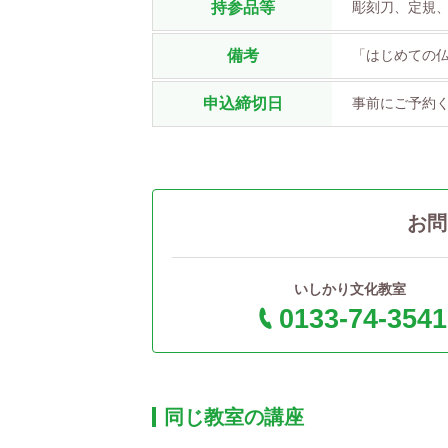
持参品等
彫刻刀、定規
備考
「はじめての
申込締切日
事前にご予約
お問
いしかり文化教室
0133-74-3541
同じ教室の講座