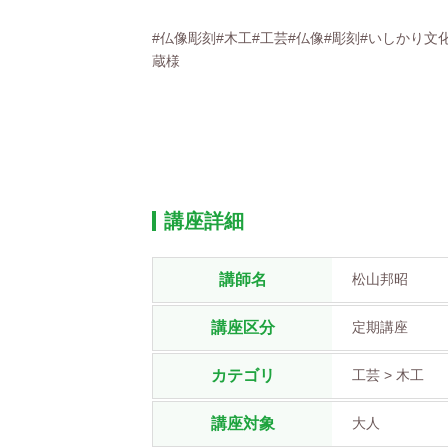
#仏像彫刻#木工#工芸#仏像#彫刻#いしかり文
蔵様
講座詳細
講師名
松山邦昭
講座区分
定期講座
カテゴリ
工芸 > 木工
講座対象
大人