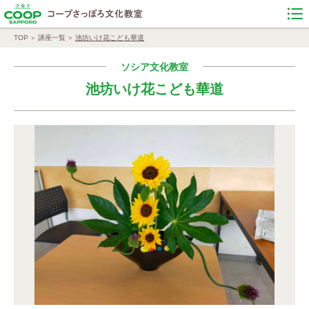
TOP
講座一覧
池坊いけ花こども華道
ソシア文化教室
池坊いけ花こども華道