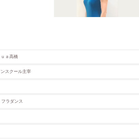
ｈｕａ高橋
アンスクール主宰
> フラダンス