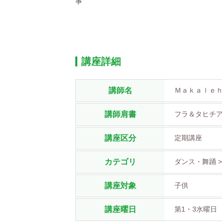
事
講座詳細
講師名
Ｍａｋａｌｅ
講師肩書
フラ＆タヒチ
講座区分
定期講座
カテゴリ
ダンス・舞踊 
講座対象
子供
講座曜日
第1・3水曜日