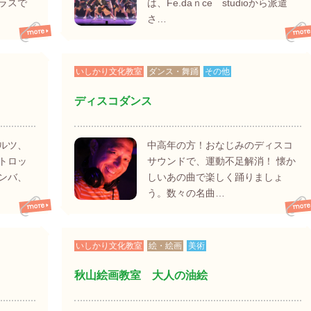
ラスで
は、Fe.daｎce studioから派遣
さ…
いしかり文化教室
ダンス・舞踊
その他
ディスコダンス
ルツ、
中高年の方！おなじみのディスコ
トロッ
サウンドで、運動不足解消！ 懐か
ンバ、
しいあの曲で楽しく踊りましょ
う。数々の名曲…
いしかり文化教室
絵・絵画
美術
秋山絵画教室 大人の油絵