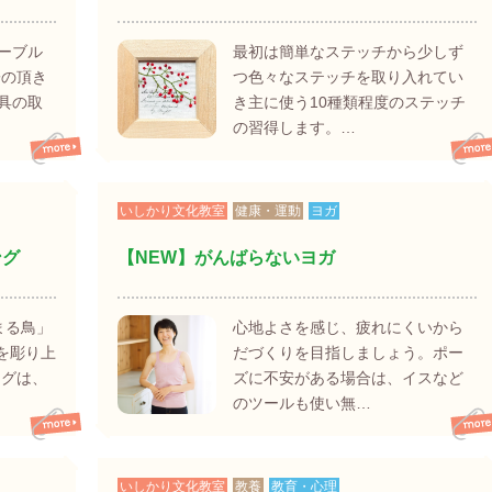
ーブル
最初は簡単なステッチから少しず
子の頂き
つ色々なステッチを取り入れてい
具の取
き主に使う10種類程度のステッチ
の習得します。…
いしかり文化教室
健康・運動
ヨガ
ング
【NEW】がんばらないヨガ
まる鳥」
心地よさを感じ、疲れにくいから
）を彫り上
だづくりを目指しましょう。ポー
ングは、
ズに不安がある場合は、イスなど
のツールも使い無…
いしかり文化教室
教養
教育・心理