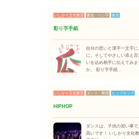
いしかり文化教室
書道・ペン字
書道
彩り字手紙
自分の思いと漢字一文字に
に。そしてやさしい添え言
いを込め相手に伝えてみま
か。 彩り字手紙…
いしかり文化教室
ダンス・舞踊
ヒップホップ
HIPHOP
ダンスは、子供の習い事で
高いです！ いしかり文化