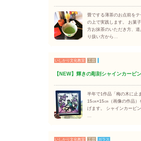
畳でする薄茶のお点前をテ
の上で実践します。 お菓
方お抹茶のいただき方、道
り扱い方から…
いしかり文化教室
工芸
【NEW】輝きの彫刻シャインカービ
半年で1作品「梅の木に止
15㎝×15㎝（画像の作品
げます。 シャインカービ
…
いしかり文化教室
工芸
ガラス