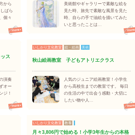
方から
美術館やギャラリーで素敵な絵を
,しばら
見た時、旅先で素敵な風景を見た
、個々
時、自らの手で油絵を描いてみた
いと思ったことは…
いしかり文化教室
絵・絵画
美術
レッス
秋山絵画教室 子どもアトリエクラス
の演奏
人気のジュニア絵画教室！小学生
ずオー
から高校生までの教室です。 毎日
ンジ！
の生活の中で出会う感動・大切に
したい物や人…
いしかり文化教室
教養
月々3,806円で始める！小学3年生からの本格