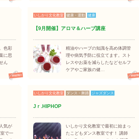
いしかり文化教室
健康・運動
健康
【9月開催】アロマ＆ハーブ講座
。色彩
精油やハーブの知識を高め体調管
葉に思
理や病気予防に役立てます。スト
せん
レスやお薬を減らしたなどセルフ
ケアやご家族の健…
いしかり文化教室
ダンス・舞踊
ジャズダンス
Jｒ.HIPHOP
人気が
いしかり文化教室で最初に始まっ
教室で一
たこどもダンス教室です！ 講師