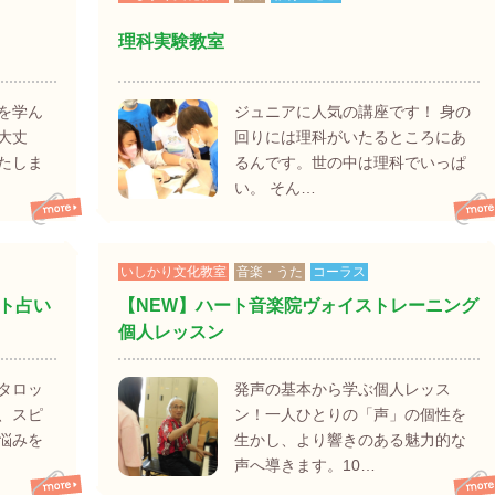
理科実験教室
を学ん
ジュニアに人気の講座です！ 身の
大丈
回りには理科がいたるところにあ
たしま
るんです。世の中は理科でいっぱ
い。 そん…
いしかり文化教室
音楽・うた
コーラス
ト占い
【NEW】ハート音楽院ヴォイストレーニング
個人レッスン
タロッ
発声の基本から学ぶ個人レッス
、スピ
ン！一人ひとりの「声」の個性を
悩みを
生かし、より響きのある魅力的な
声へ導きます。10…