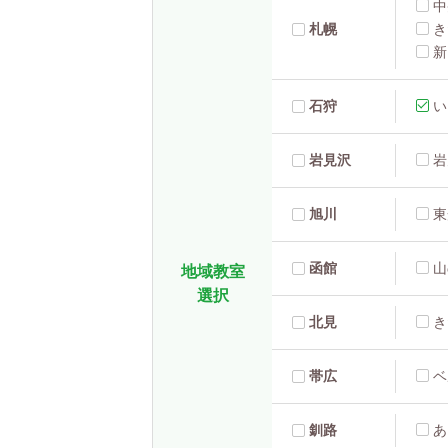
中
札幌
き
新
石狩
い
岩見沢
岩
旭川
東
函館
山
地域教室
選択
北見
き
帯広
ベ
釧路
あ