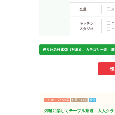
全道
オ
コ
キッチン
スタジオ
コ
絞り込み検索②（対象別、カテゴリー別、曜
いしかり文化教室
お茶・お花
茶道
気軽に楽しくテーブル茶道 大人クラ