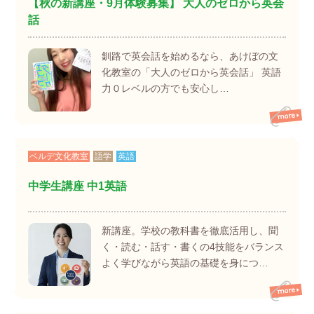
【秋の新講座・9月体験募集】 大人のゼロから英会
話
釧路で英会話を始めるなら、あけぼの文
化教室の「大人のゼロから英会話」 英語
力０レベルの方でも安心し…
ベルデ文化教室
語学
英語
中学生講座 中1英語
新講座。学校の教科書を徹底活用し、聞
く・読む・話す・書くの4技能をバランス
よく学びながら英語の基礎を身につ…