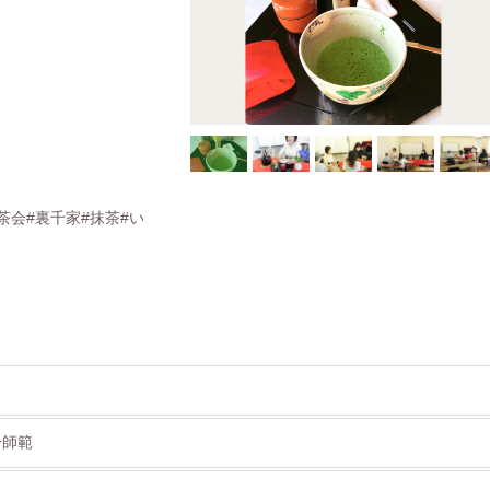
茶会#裏千家#抹茶#い
身師範