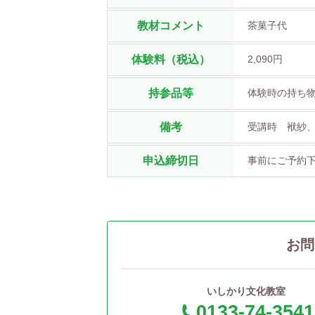
教材コメント
茶菓子代
体験料（税込）
2,090円
持参品等
体験時の持ち
備考
受講時 袱紗
申込締切日
事前にご予約
お問
いしかり文化教室
0133-74-3541