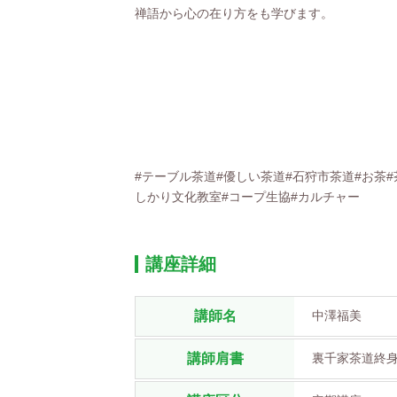
禅語から心の在り方をも学びます。
#テーブル茶道#優しい茶道#石狩市茶道#お茶#
しかり文化教室#コープ生協#カルチャー
講座詳細
講師名
中澤福美
講師肩書
裏千家茶道終