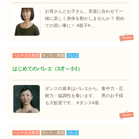
お母さんとお子さん、音楽に合わせて一
緒に楽しく身体を動かしませんか？ 初め
ての習い事に！ #親子#…
ベルデ文化教室
ダンス・舞踊
バレエ
はじめてのバレエ（3才～小1）
ダンスの基本はバレエから。集中力・忍
耐力・協調性を養います。 男のお子様
も大歓迎です。 #ダンス#基…
ベルデ文化教室
ダンス・舞踊
バレエ