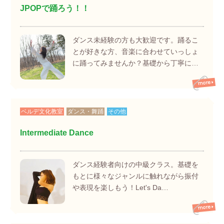
JPOPで踊ろう！！
ダンス未経験の方も大歓迎です。踊るこ
とが好きな方、音楽に合わせていっしょ
に踊ってみませんか？基礎から丁寧に…
ベルデ文化教室
ダンス・舞踊
その他
Intermediate Dance
ダンス経験者向けの中級クラス。基礎を
もとに様々なジャンルに触れながら振付
や表現を楽しもう！Let's Da…