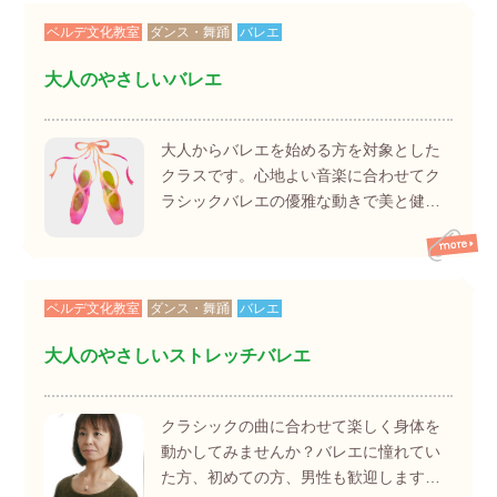
ベルデ文化教室
ダンス・舞踊
バレエ
大人のやさしいバレエ
大人からバレエを始める方を対象とした
クラスです。心地よい音楽に合わせてク
ラシックバレエの優雅な動きで美と健…
ベルデ文化教室
ダンス・舞踊
バレエ
大人のやさしいストレッチバレエ
クラシックの曲に合わせて楽しく身体を
動かしてみませんか？バレエに憧れてい
た方、初めての方、男性も歓迎します…