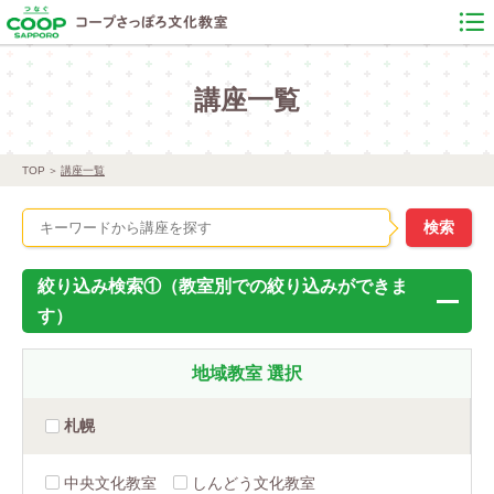
講座一覧
TOP
講座一覧
絞り込み検索①（教室別での絞り込みができま
す）
地域教室
選択
札幌
中央文化教室
しんどう文化教室