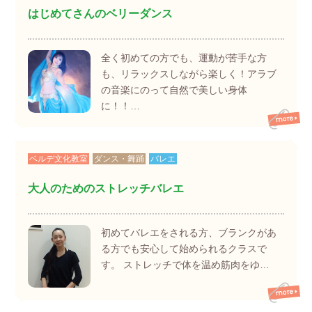
はじめてさんのベリーダンス
全く初めての方でも、運動が苦手な方
も、リラックスしながら楽しく！アラブ
の音楽にのって自然で美しい身体
に！！…
ベルデ文化教室
ダンス・舞踊
バレエ
大人のためのストレッチバレエ
初めてバレエをされる方、ブランクがあ
る方でも安心して始められるクラスで
す。 ストレッチで体を温め筋肉をゆ…