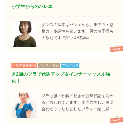
小学生からのバレエ
ダンスの基本はバレエから。集中力・忍
耐力・協調性を養います。男のお子様も
大歓迎です #ダンス#基本#…
ベルデ文化教室
ダンス・舞踊
フラダンス
月2回のフラで代謝アップ＆インナーマッスル強
化！
フラは腰の独特の動きが新陳代謝を高め
ると言われています。南国の美しい曲に
合わせゆったりとしたフラを一緒に踊…