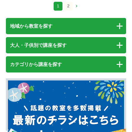
1
2
地域から教室を探す
大人・子供別で講座を探す
カテゴリから講座を探す